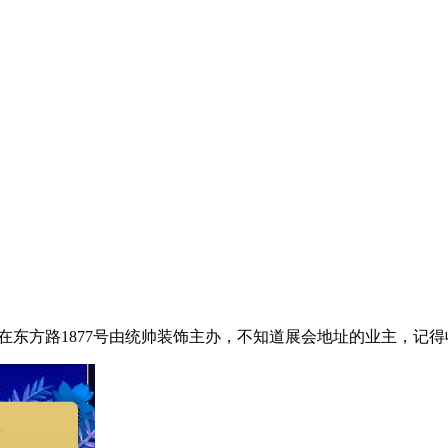
月9日在东方路1877号由统帅装饰主办，不知道展会地址的业主，记