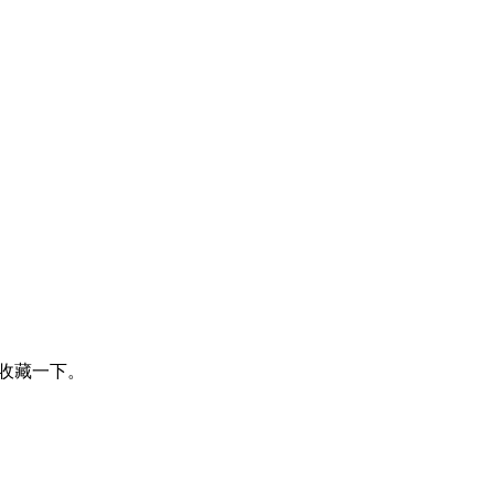
得收藏一下。