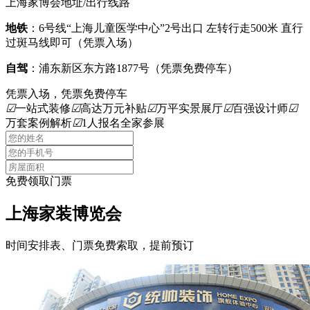
上海家博会地址/出行线路
地铁
：6号线“上海儿童医学中心”2号出口 左转行走500米 直行
过斑马线即可（凭票入场）
自驾
：浦东新区东方路1877号（凭票免费停车）
凭票入场，凭票免费停车
☑
一站式装修
☑
高达万元补贴
☑
万平实景展厅
☑
百强设计师
☑
万套案例解析
☑
1人报名全家参展
免费领取门票
上海家装博览会
时间安排表、门票免费索取，提前预订