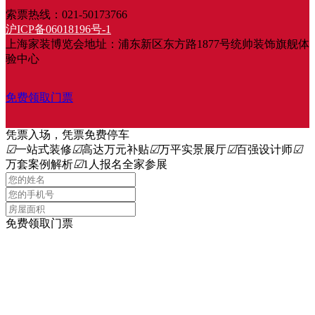
索票热线：021-50173766
沪ICP备06018196号-1
上海家装博览会地址：浦东新区东方路1877号统帅装饰旗舰体
验中心
免费领取门票
凭票入场，凭票免费停车
☑
一站式装修
☑
高达万元补贴
☑
万平实景展厅
☑
百强设计师
☑
万套案例解析
☑
1人报名全家参展
免费领取门票